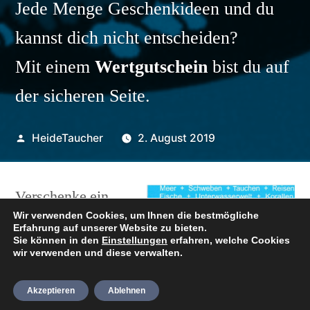
Jede Menge Geschenkideen und du
kannst dich nicht entscheiden?
Mit einem
Wertgutschein
bist du auf
der sicheren Seite.
Veröffentlicht
HeideTaucher
2. August 2019
von
Verschenke ein
Wir verwenden Cookies, um Ihnen die bestmögliche
Schnupperkurs,
Erfahrung auf unserer Website zu bieten.
Sie können in den
Einstellungen
erfahren, welche Cookies
eine
wir verwenden und diese verwalten.
Vereinsmitgliedsc
haft oder auch
Akzeptieren
Ablehnen