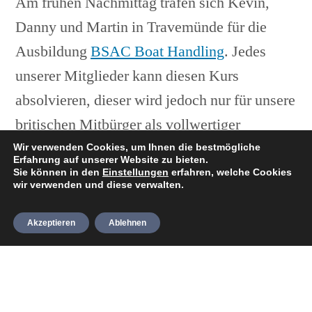
Am frühen Nachmittag trafen sich Kevin,
Danny und Martin in Travemünde für die
Ausbildung
BSAC Boat Handling
. Jedes
unserer Mitglieder kann diesen Kurs
absolvieren, dieser wird jedoch nur für unsere
britischen Mitbürger als vollwertiger
„Bootsschein“ anerkannt. Deutsche
Wir verwenden Cookies, um Ihnen die bestmögliche
Erfahrung auf unserer Website zu bieten.
Bootsfahrer müssen den
Sie können in den
Einstellungen
erfahren, welche Cookies
wir verwenden und diese verwalten.
Sportbootführerschein See
ablegen, um Boote
eigenverantwortlich führen zu dürfen.
Akzeptieren
Ablehnen
Nach Prüfung von Boot und Trailer ging es
über die Slipanlage aufs Wasser. Während
Martin Auto und Anhänger auf dem