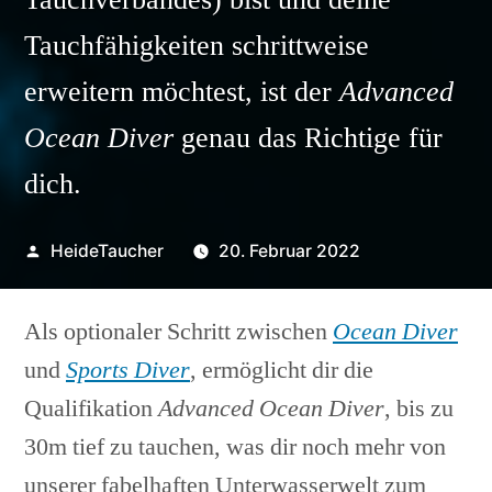
Tauchfähigkeiten schrittweise
erweitern möchtest, ist der
Advanced
Ocean Diver
genau das Richtige für
dich.
Veröffentlicht
HeideTaucher
20. Februar 2022
von
Als optionaler Schritt zwischen
Ocean Diver
und
Sports Diver
, ermöglicht dir die
Qualifikation
Advanced Ocean Diver
, bis zu
30m tief zu tauchen, was dir noch mehr von
unserer fabelhaften Unterwasserwelt zum