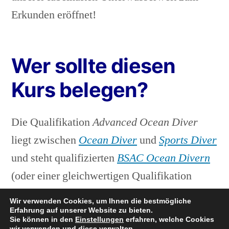
Erkunden eröffnet!
Wer sollte diesen
Kurs belegen?
Die Qualifikation
Advanced Ocean Diver
liegt zwischen
Ocean Diver
und
Sports Diver
und steht qualifizierten
BSAC Ocean Divern
(oder einer gleichwertigen Qualifikation
anderer Verbände) offen, die ihre maximale
Wir verwenden Cookies, um Ihnen die bestmögliche
Tauchtiefe auf 30m verbessern möchten. Du
Erfahrung auf unserer Website zu bieten.
Sie können in den
Einstellungen
erfahren, welche Cookies
wir verwenden und diese verwalten.